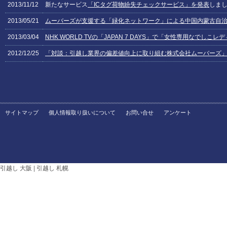
2013/11/12
新たなサービス
「ICタグ荷物紛失チェックサービス」を発表
しま
2013/05/21
ムーバーズが支援する「緑化ネットワーク」による中国内蒙古自
2013/03/04
NHK WORLD TVの「JAPAN 7 DAYS」で「女性専用なでし
2012/12/25
「対談：引越し業界の偏差値向上に取り組む株式会社ムーバーズ
サイトマップ
個人情報取り扱いについて
お問い合せ
アンケート
引越し 大阪
|
引越し 札幌